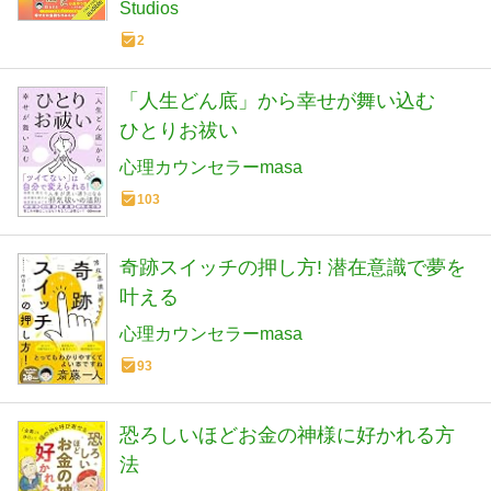
Studios
2
「人生どん底」から幸せが舞い込む
ひとりお祓い
心理カウンセラーmasa
103
奇跡スイッチの押し方! 潜在意識で夢を
叶える
心理カウンセラーmasa
93
恐ろしいほどお金の神様に好かれる方
法