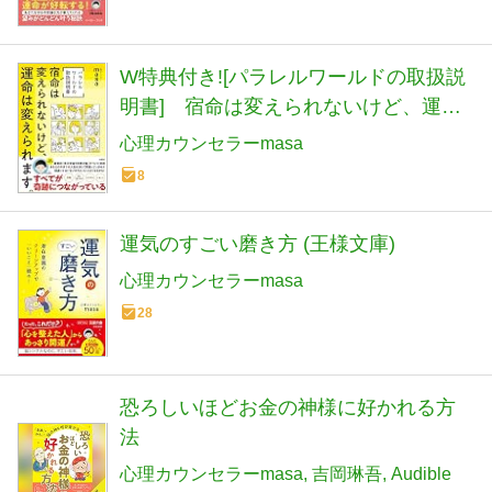
W特典付き![パラレルワールドの取扱説
明書] 宿命は変えられないけど、運命
は変えられます。
心理カウンセラーmasa
8
運気のすごい磨き方 (王様文庫)
心理カウンセラーmasa
28
恐ろしいほどお金の神様に好かれる方
法
心理カウンセラーmasa
吉岡琳吾
Audible