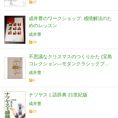
27
成井豊のワークショップ: 感情解法のた
めのレッスン
成井豊
29
不思議なクリスマスのつくりかた (宝島
コレクション―モダンクラシックプレ
イズ)
成井豊
6
ナツヤスミ語辞典 21世紀版
成井豊
21