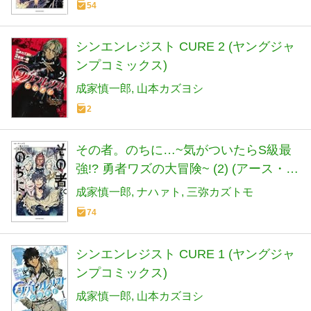
54
シンエンレジスト CURE 2 (ヤングジャ
ンプコミックス)
成家慎一郎
山本カズヨシ
2
その者。のちに…~気がついたらS級最
強!? 勇者ワズの大冒険~ (2) (アース・ス
ターコミックス)
成家慎一郎
ナハァト
三弥カズトモ
74
シンエンレジスト CURE 1 (ヤングジャ
ンプコミックス)
成家慎一郎
山本カズヨシ