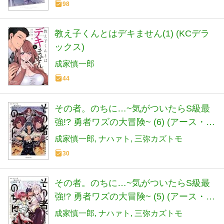
98
教え子くんとはデキません(1) (KCデラ
ックス)
成家慎一郎
44
その者。のちに…~気がついたらS級最
強!? 勇者ワズの大冒険~ (6) (アース・ス
ターコミックス)
成家慎一郎
ナハァト
三弥カズトモ
30
その者。のちに…~気がついたらS級最
強!? 勇者ワズの大冒険~ (5) (アース・ス
ターコミックス)
成家慎一郎
ナハァト
三弥カズトモ