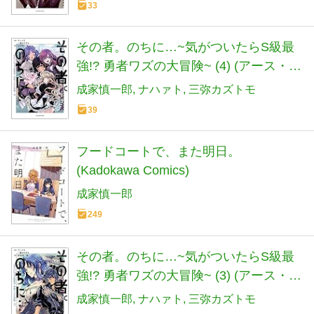
33
その者。のちに…~気がついたらS級最
強!? 勇者ワズの大冒険~ (4) (アース・ス
ターコミックス)
成家慎一郎
ナハァト
三弥カズトモ
39
フードコートで、また明日。
(Kadokawa Comics)
成家慎一郎
249
その者。のちに…~気がついたらS級最
強!? 勇者ワズの大冒険~ (3) (アース・ス
ターコミックス)
成家慎一郎
ナハァト
三弥カズトモ