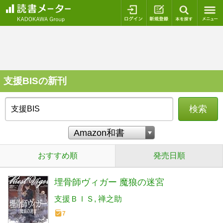
ログイン
新規登録
本を探
支援BISの新刊
検索
おすすめ順
発売日順
埋骨師ヴィガー 魔狼の迷宮
支援ＢＩＳ
禅之助
7