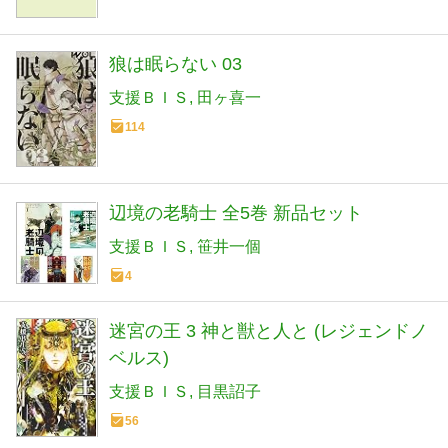
狼は眠らない 03
支援ＢＩＳ
田ヶ喜一
114
辺境の老騎士 全5巻 新品セット
支援ＢＩＳ
笹井一個
4
迷宮の王 3 神と獣と人と (レジェンドノ
ベルス)
支援ＢＩＳ
目黒詔子
56