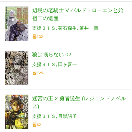
辺境の老騎士 V バルド・ローエンと始
祖王の遺産
支援ＢＩＳ
菊石森生
笹井一個
132
狼は眠らない 02
支援ＢＩＳ
田ヶ喜一
125
迷宮の王 2 勇者誕生 (レジェンドノベル
ス)
支援ＢＩＳ
目黒詔子
62