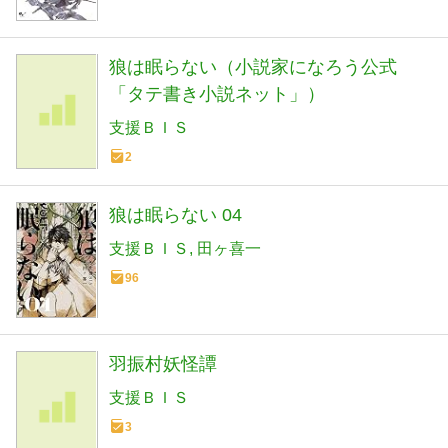
狼は眠らない（小説家になろう公式
「タテ書き小説ネット」）
支援ＢＩＳ
2
狼は眠らない 04
支援ＢＩＳ
田ヶ喜一
96
羽振村妖怪譚
支援ＢＩＳ
3