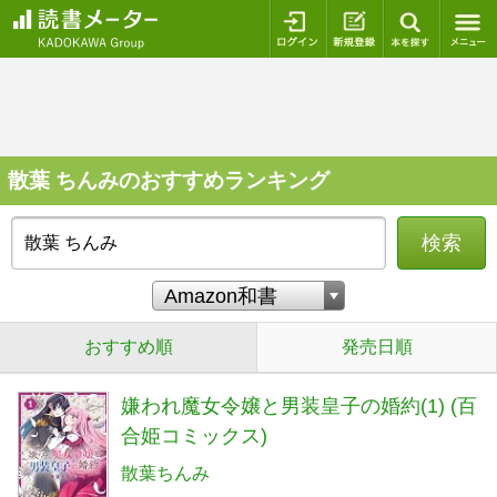
ログイン
新規登録
本を探
散葉 ちんみのおすすめランキング
検索
おすすめ順
発売日順
嫌われ魔女令嬢と男装皇子の婚約(1) (百
合姫コミックス)
散葉ちんみ