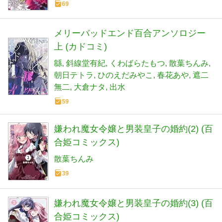
69
メリーバッドエンド百合アンソロジー
上 (カドコミ)
緜
斜線堂有紀
くわばらたもつ
散葉ちんみ
朝日テトラ
ひのえだみやこ
春花あや
遮二
無二
大倉ナタ
出水
59
嫌われ魔女令嬢と男装皇子の婚約(2) (百
合姫コミックス)
散葉ちんみ
39
嫌われ魔女令嬢と男装皇子の婚約(3) (百
合姫コミックス)