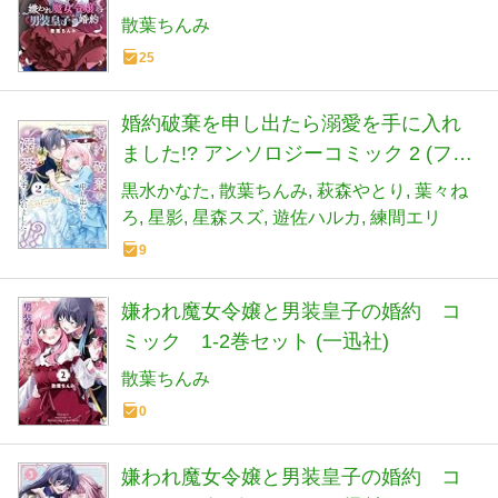
散葉ちんみ
25
婚約破棄を申し出たら溺愛を手に入れ
ました!? アンソロジーコミック 2 (フロ
ース コミック)
黒水かなた
散葉ちんみ
萩森やとり
葉々ね
ろ
星影
星森スズ
遊佐ハルカ
練間エリ
9
嫌われ魔女令嬢と男装皇子の婚約 コ
ミック 1-2巻セット (一迅社)
散葉ちんみ
0
嫌われ魔女令嬢と男装皇子の婚約 コ