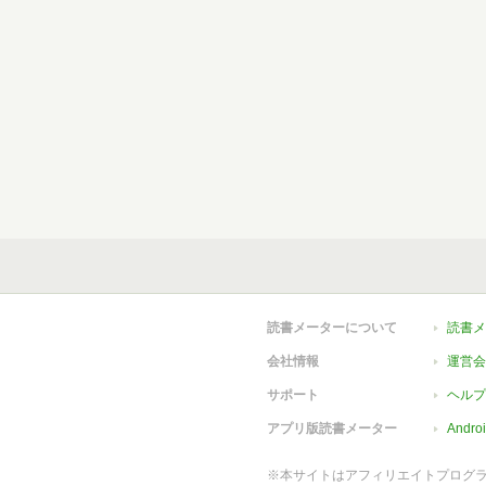
読書メーターについて
読書メ
会社情報
運営会
サポート
ヘルプ
アプリ版読書メーター
Andr
※本サイトはアフィリエイトプログ