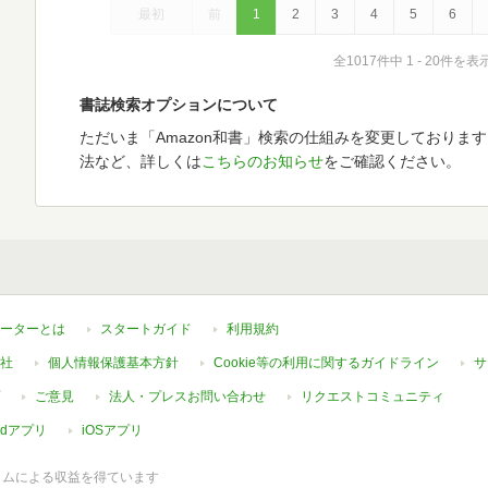
最初
前
1
2
3
4
5
6
全1017件中 1 - 20件を表
書誌検索オプションについて
ただいま「Amazon和書」検索の仕組みを変更しておりま
法など、詳しくは
こちらのお知らせ
をご確認ください。
ーターとは
スタートガイド
利用規約
社
個人情報保護基本方針
Cookie等の利用に関するガイドライン
サ
ご意見
法人・プレスお問い合わせ
リクエストコミュニティ
oidアプリ
iOSアプリ
ラムによる収益を得ています