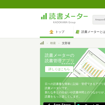
Amazo
トップ
読書メーターと
トップ
検索
文部省
読書メーターの
読書管理
アプリ
詳しくはこちら
日々の読書量を簡単に記録・管理できるアプリ
読書メーターです。
新たな本との出会いや読書仲間とのつながりが
読書をもっと楽しくします。