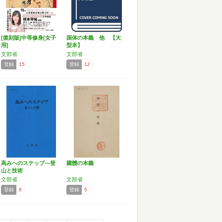
[復刻版]中等修身[女子
国体の本義 他 【大
用]
型本】
文部省
文部省
登録
15
登録
12
高みへのステップ―登
國體の本義
山と技術
文部省
文部省
登録
8
登録
5