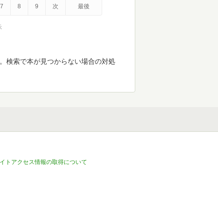
7
8
9
次
最後
示
す。検索で本が見つからない場合の対処
イトアクセス情報の取得について