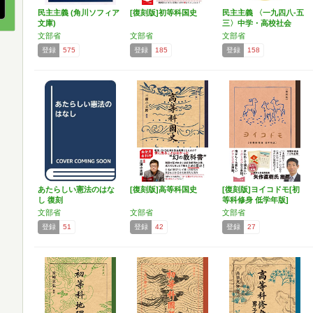
民主主義 (角川ソフィア
[復刻版]初等科国史
民主主義 〈一九四八‐五
文庫)
三〉中学・高校社会
科…
文部省
文部省
文部省
登録
575
登録
185
登録
158
あたらしい憲法のはな
[復刻版]高等科国史
[復刻版]ヨイコドモ[初
し 復刻
等科修身 低学年版]
文部省
文部省
文部省
登録
51
登録
42
登録
27