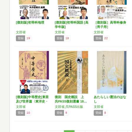
[復刻版]初等科地理
[復刻版]初等科国語 [高
［復刻版］高等科修身
学年版]
［男子用］
文部省
文部省
文部省
登録
19
登録
18
登録
22
[復刻版]中等歴史[東亜
復刻 国史概説 上
あたらしい憲法のはな
及び世界篇〈東洋史・
呉PASS復刻選書 18…
し
…
文部省
文部省,呉PASS出版
文部省
登録
10
登録
8
登録
8