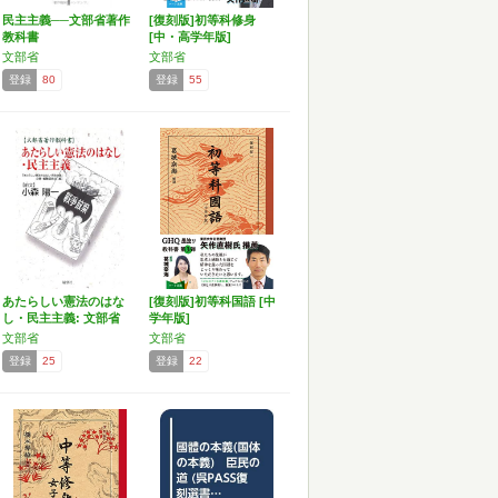
民主主義──文部省著作
[復刻版]初等科修身
教科書
[中・高学年版]
文部省
文部省
登録
80
登録
55
あたらしい憲法のはな
[復刻版]初等科国語 [中
し・民主主義: 文部省
学年版]
著…
文部省
文部省
登録
25
登録
22