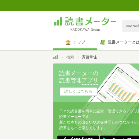
Amazo
トップ
読書メーターと
トップ
検索
斉藤章佳
読書メーターの
読書管理
アプリ
詳しくはこちら
日々の読書量を簡単に記録・管理できるアプリ
読書メーターです。
新たな本との出会いや読書仲間とのつながりが
読書をもっと楽しくします。