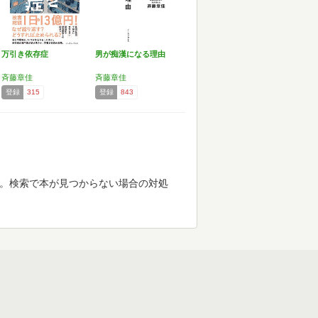
万引き依存症
男が痴漢になる理由
斉藤章佳
斉藤章佳
登録
315
登録
843
す。検索で本が見つからない場合の対処