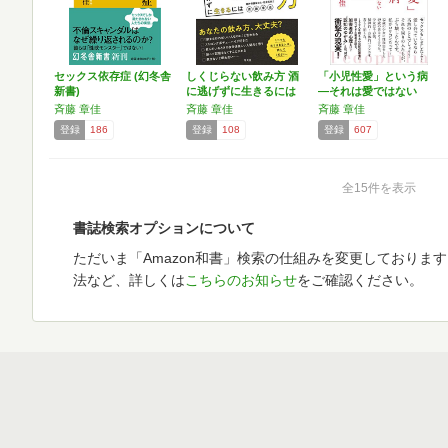
セックス依存症 (幻冬舎
しくじらない飲み方 酒
「小児性愛」という病
新書)
に逃げずに生きるには
―それは愛ではない
斉藤 章佳
斉藤 章佳
斉藤 章佳
登録
186
登録
108
登録
607
全15件を表示
書誌検索オプションについて
ただいま「Amazon和書」検索の仕組みを変更しておりま
法など、詳しくは
こちらのお知らせ
をご確認ください。