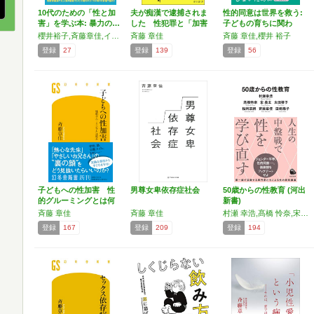
10代のための「性と加
夫が痴漢で逮捕されま
性的同意は世界を救う:
害」を学ぶ本: 暴力の…
した 性犯罪と「加害
子どもの育ちに関わ
者家…
る…
櫻井裕子,斉藤章佳,イゴカオリ
斉藤 章佳
斉藤 章佳,櫻井 裕子
登録
27
登録
139
登録
56
子どもへの性加害 性
男尊女卑依存症社会
50歳からの性教育 (河出
的グルーミングとは何
新書)
か …
斉藤 章佳
斉藤 章佳
村瀬 幸浩,髙橋 怜奈,宋 美玄,太田 啓子,松岡 宗嗣,斉藤 章佳,田嶋 陽子
登録
167
登録
209
登録
194