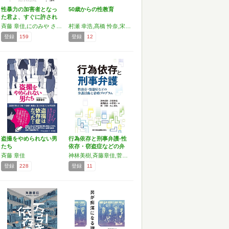
性暴力の加害者となっ
50歳からの性教育
た君よ、すぐに許され
ると…
斉藤 章佳,にのみや さをり
村瀬 幸浩,髙橋 怜奈,宋 美玄,太田 啓子,松岡 宗嗣,斉藤 章佳,田嶋 陽子
登録
159
登録
12
盗撮をやめられない男
行為依存と刑事弁護-性
たち
依存・窃盗症などの弁
護…
斉藤 章佳
神林美樹,斉藤章佳,菅原直美,中原潤一,林大悟,丸山泰弘
登録
228
登録
11