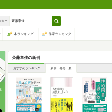
n和書
は
本ランキング
作家ランキング
斉藤章佳
の新刊
おすすめランキング
新刊・発売日順
版
、