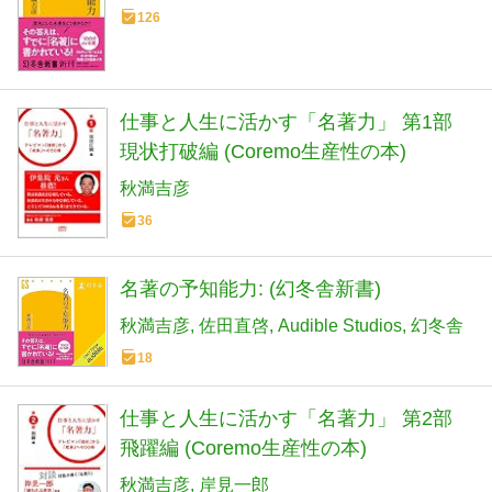
126
仕事と人生に活かす「名著力」 第1部
現状打破編 (Coremo生産性の本)
秋満吉彦
36
名著の予知能力: (幻冬舎新書)
秋満吉彦
佐田直啓
Audible Studios
幻冬舎
18
仕事と人生に活かす「名著力」 第2部
飛躍編 (Coremo生産性の本)
秋満吉彦
岸見一郎