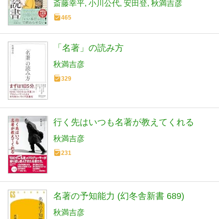
斎藤幸平
小川公代
安田登
秋満吉彦
465
「名著」の読み方
秋満吉彦
329
行く先はいつも名著が教えてくれる
秋満吉彦
231
名著の予知能力 (幻冬舎新書 689)
秋満吉彦