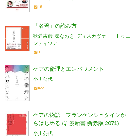
18
「名著」の読み方
秋満吉彦
秦なおき
ディスカヴァー・トゥエ
ンティワン
3
ケアの倫理とエンパワメント
小川公代
822
ケアの物語 フランケンシュタインか
らはじめる (岩波新書 新赤版 2071)
小川公代