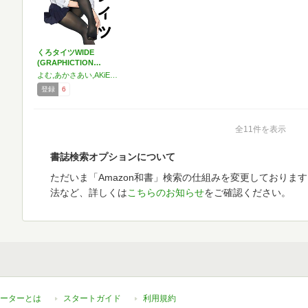
くろタイツWIDE
(GRAPHICTION…
よむ,あかさあい,AKiEDA,Akito,あむどら,いちかわはる,上埜,ウシハシル,鬼猫,加川壱互,かわく,カントク,如月憂,40原,じゅん,jonsun,すいひ,水平 線,すーぱーぞんび,すめらぎ琥珀,せんちゃ,煎茶,凪白みと,Nagu,七癖みり,西沢5㍉,にじはしそら,にんげん,ハヤブサ,左,比村奇石,樋渡りん,Blue_Gk,へちま,POKImari,火照ちげ,マニャ子,みすみ,モグモ,森倉円,U10,夕薙,よし男,りんく,れっれれ,ろるあ
登録
6
全11件を表示
書誌検索オプションについて
ただいま「Amazon和書」検索の仕組みを変更しておりま
法など、詳しくは
こちらのお知らせ
をご確認ください。
ーターとは
スタートガイド
利用規約