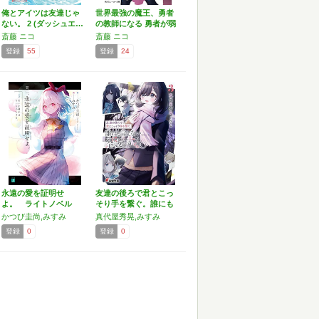
俺とアイツは友達じゃ
世界最強の魔王、勇者
ない。 2 (ダッシュエ…
の教師になる 勇者が弱
す…
斎藤 ニコ
斎藤 ニコ
登録
55
登録
24
永遠の愛を証明せ
友達の後ろで君とこっ
よ。 ライトノベル
そり手を繋ぐ。誰にも
1-2巻…
言え…
かつび圭尚,みすみ
真代屋秀晃,みすみ
登録
0
登録
0