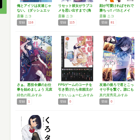
俺とアイツは友達じゃ
リセット彼女がラブコ
顔が可愛ければそれで
ない。 (ダッシュエッ
メを思い出すまで (角
勝ちっ!! バカとメイ
ク…
川…
ド…
斎藤 ニコ
斎藤 ニコ
斎藤 ニコ
登録
116
登録
115
登録
81
さぁ、悪役令嬢のお仕
FPSゲームのコーチを
友達の後ろで君とこっ
事を始めましょう 元庶
引き受けたら依頼主が
そり手を繋ぐ。誰にも
民…
人…
言え…
緋色の雨,みすみ
すかいふぁーむ,みすみ
真代屋秀晃,みすみ
登録
1
登録
0
登録
0