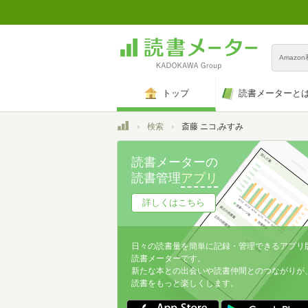
Amazo
トップ
読書メーターと
トップ
検索
斎藤 ニコ,みすみ
読書メーターの
読書管理
アプリ
詳しくはこちら
日々の読書量を簡単に記録・管理できるアプリ
読書メーターです。
新たな本との出会いや読書仲間とのつながりが
読書をもっと楽しくします。