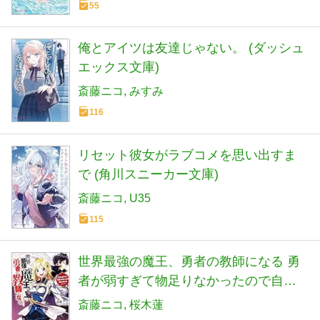
55
俺とアイツは友達じゃない。 (ダッシュ
エックス文庫)
斎藤ニコ
みすみ
116
リセット彼女がラブコメを思い出すま
で (角川スニーカー文庫)
斎藤ニコ
U35
115
世界最強の魔王、勇者の教師になる 勇
者が弱すぎて物足りなかったので自分
で育てることにした (角川スニーカー文
斎藤ニコ
桜木蓮
庫)