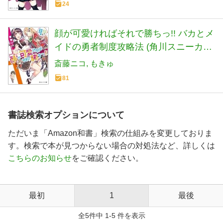
24
顔が可愛ければそれで勝ちっ!! バカとメ
イドの勇者制度攻略法 (角川スニーカー
文庫)
斎藤ニコ
もきゅ
81
書誌検索オプションについて
ただいま「Amazon和書」検索の仕組みを変更しておりま
す。検索で本が見つからない場合の対処法など、詳しくは
こちらのお知らせ
をご確認ください。
最初
1
最後
全5件中 1-5 件を表示