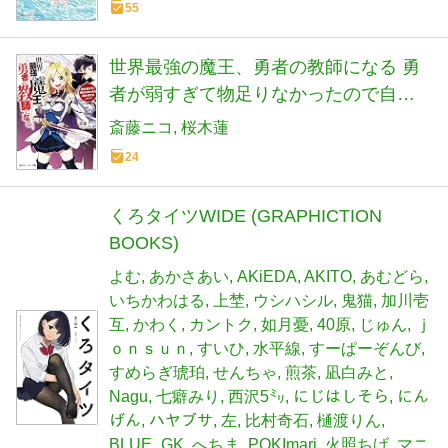
55
世界最強の魔王、勇者の教師になる 勇
者が弱すぎて物足りなかったので自分
で育てることにした (角川スニーカー文
斎藤ニコ
桜木蓮
庫)
24
くろタイツWIDE (GRAPHICTION
BOOKS)
よむ
あかさあい
AKiEDA
AKITO
あむどら
いちかわはる
上埜
ウシハシル
鬼猫
加川壱
互
かわく
カントク
如月憂
40原
じゅん
ｊ
ｏｎｓｕｎ
すいひ
水平線
すーぱーぞんび
すめらぎ琥珀
せんちゃ
煎茶
凪白みと
Nagu
七癖みり
西沢5㍉
にじはしそら
にん
げん
ハヤブサ
左
比村奇石
樋渡りん
BLUE_GK
へちま
POKImari
火照ちげ
マニ