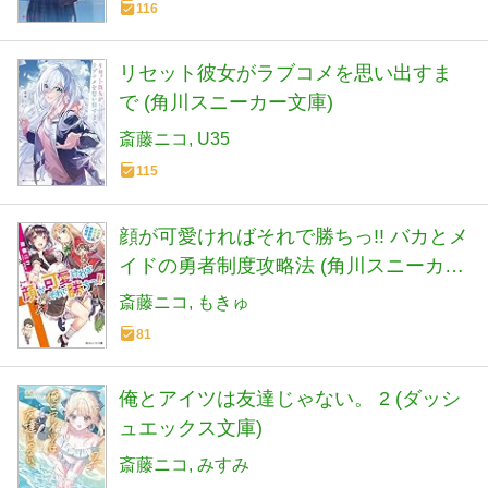
116
リセット彼女がラブコメを思い出すま
で (角川スニーカー文庫)
斎藤ニコ
U35
115
顔が可愛ければそれで勝ちっ!! バカとメ
イドの勇者制度攻略法 (角川スニーカー
文庫)
斎藤ニコ
もきゅ
81
俺とアイツは友達じゃない。 2 (ダッシ
ュエックス文庫)
斎藤ニコ
みすみ