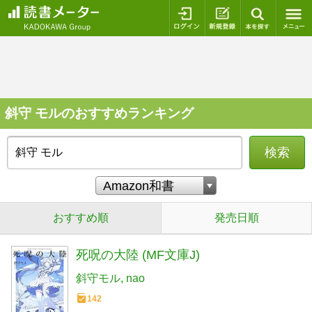
ログイン
新規登録
本を探
斜守 モルのおすすめランキング
検索
おすすめ順
発売日順
死呪の大陸 (MF文庫J)
斜守モル
nao
142