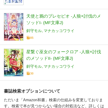
天使と鴉のプレセピオ -人狼×討伐のメ
ソッドI- (MF文庫J)
斜守モル
マナカッコワライ
85
星繋ぐ巫女のフォークロア ‐人狼×討伐
のメソッドII‐ (MF文庫J)
斜守モル
マナカッコワライ
30
書誌検索オプションについて
ただいま「Amazon和書」検索の仕組みを変更しておりま
す。検索で本が見つからない場合の対処法など、詳しくは