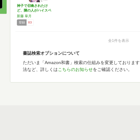
神子で召喚されたけ
ど、隣の人がハイスペ
ックす…
新藤 皐月
登録
83
全1件を表示
書誌検索オプションについて
ただいま「Amazon和書」検索の仕組みを変更しておりま
法など、詳しくは
こちらのお知らせ
をご確認ください。