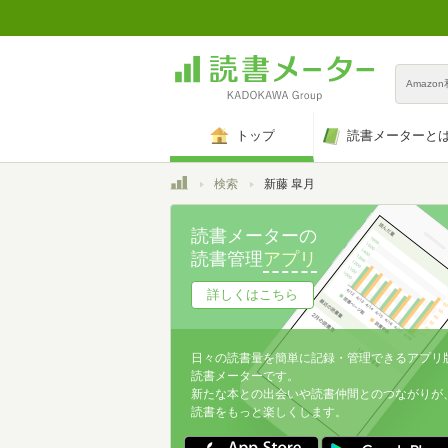
Amazo
トップ
読書メーターと
トップ
検索
新藤 皐月
読書メーターの
読書管理
アプリ
詳しくはこちら
日々の読書量を簡単に記録・管理できるアプリ
読書メーターです。
新たな本との出会いや読書仲間とのつながりが
読書をもっと楽しくします。