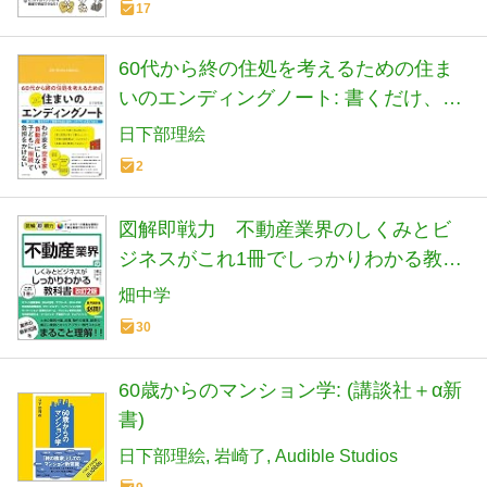
17
60代から終の住処を考えるための住ま
いのエンディングノート: 書くだけ、貼
るだけでわが家の価値を見える化し
日下部理絵
て、相続でも困らない
2
図解即戦力 不動産業界のしくみとビ
ジネスがこれ1冊でしっかりわかる教科
書［改訂2版］
畑中学
30
60歳からのマンション学: (講談社＋α新
書)
日下部理絵
岩崎了
Audible Studios