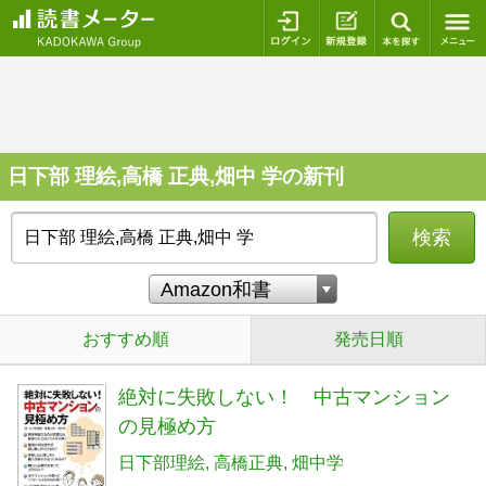
ログイン
新規登録
本を探
日下部 理絵,高橋 正典,畑中 学の新刊
検索
おすすめ順
発売日順
絶対に失敗しない！ 中古マンション
の見極め方
日下部理絵
高橋正典
畑中学