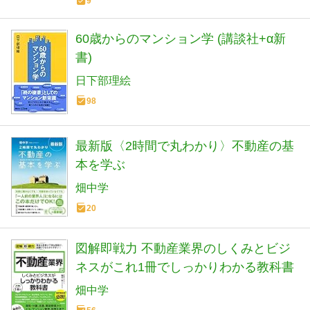
9
60歳からのマンション学 (講談社+α新
書)
日下部理絵
98
最新版〈2時間で丸わかり〉不動産の基
本を学ぶ
畑中学
20
図解即戦力 不動産業界のしくみとビジ
ネスがこれ1冊でしっかりわかる教科書
畑中学