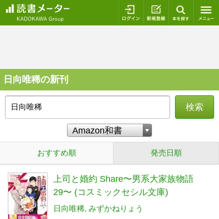
ログイン
新規登録
本を探
日向唯稀の新刊
検索
おすすめ順
発売日順
上司と婚約 Share〜男系大家族物語
29〜 (コスミックセシル文庫)
日向唯稀
みずかねりょう