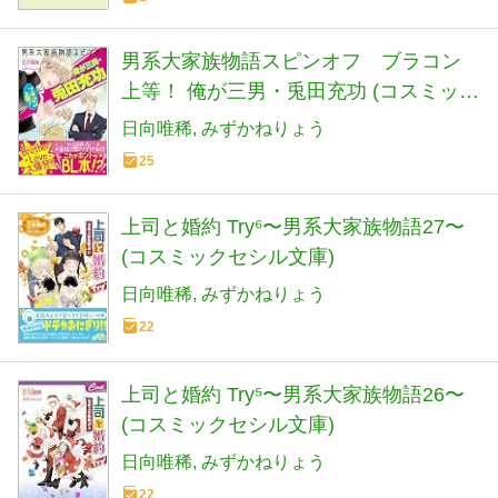
男系大家族物語スピンオフ ブラコン
上等！ 俺が三男・兎田充功 (コスミック
セシル文庫)
日向唯稀
みずかねりょう
25
上司と婚約 Try⁶〜男系大家族物語27〜
(コスミックセシル文庫)
日向唯稀
みずかねりょう
22
上司と婚約 Try⁵〜男系大家族物語26〜
(コスミックセシル文庫)
日向唯稀
みずかねりょう
22