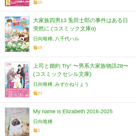
15
大家族四男13 兎田士郎の事件はある日
突然に (コスミック文庫α)
日向唯稀
八千代ハル
15
上司と婚約 Try⁷ 〜男系大家族物語28〜
(コスミックセシル文庫)
日向唯稀
みずかねりょう
23
My name is Elizabeth 2016-2025
日向唯稀
1