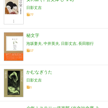
日影丈吉
77
秘文字
泡坂妻夫
中井英夫
日影丈吉
長田順行
17
かむなぎうた
日影丈吉
1