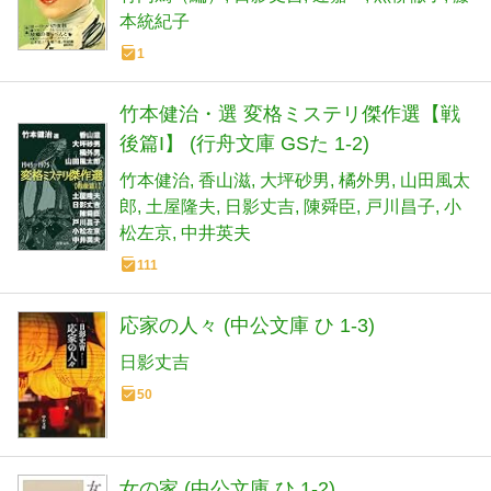
本統紀子
1
竹本健治・選 変格ミステリ傑作選【戦
後篇I】 (行舟文庫 GSた 1-2)
竹本健治
香山滋
大坪砂男
橘外男
山田風太
郎
土屋隆夫
日影丈吉
陳舜臣
戸川昌子
小
松左京
中井英夫
111
応家の人々 (中公文庫 ひ 1-3)
日影丈吉
50
女の家 (中公文庫 ひ 1-2)