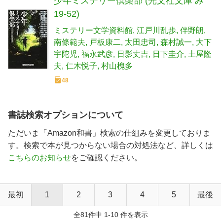
少年ミステリー倶楽部 (光文社文庫 み
19-52)
ミステリー文学資料館
江戸川乱歩
伴野朗
南條範夫
戸板康二
太田忠司
森村誠一
大下
宇陀児
福永武彦
日影丈吉
日下圭介
土屋隆
夫
仁木悦子
村山槐多
48
書誌検索オプションについて
ただいま「Amazon和書」検索の仕組みを変更しておりま
す。検索で本が見つからない場合の対処法など、詳しくは
こちらのお知らせ
をご確認ください。
最初
1
2
3
4
5
最後
全81件中 1-10 件を表示