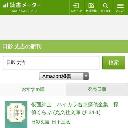
ログイン
新規登録
本を探
日影 丈吉の新刊
検索
おすすめ順
発売日順
仮面紳士 ハイカラ右京探偵全集 探
偵くらぶ (光文社文庫 ひ 24-1)
日影丈吉
日下三蔵