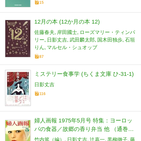
15
12月の本 (12か月の本 12)
佐藤春夫
岸田國士
ローズマリー・ティンパ
リー
日影丈吉
武田麟太郎
国木田独歩
石垣
りん
マルセル・シュオッブ
87
ミステリー食事学 (ちくま文庫 ひ-31-1)
日影丈吉
116
婦人画報 1975年5月号 特集：ヨーロッ
パの食器／故郷の香り弁当 他 （通巻
861号）
竹内篤（編）
日影丈吉
辻嘉一
黒柳徹子
藤