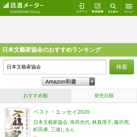
ログイン
新規登録
本を探
日本文藝家協会のおすすめランキング
検索
おすすめ順
発売日順
ベスト・エッセイ2020
日本文藝家協会
角田光代
林真理子
藤沢周
町田康
三浦しをん