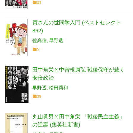
23
寅さんの世間学入門 (ベストセレクト
862)
佐高信
早野透
5
田中角栄と中曽根康弘 戦後保守が裁く
安倍政治
早野透
松田喬和
38
丸山眞男と田中角栄 「戦後民主主義」
の逆襲 (集英社新書)