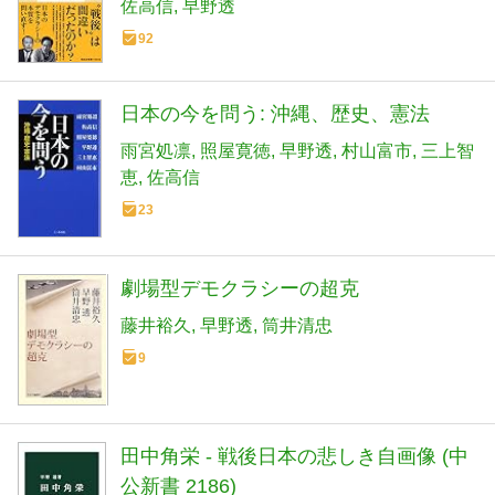
佐高信
早野透
92
日本の今を問う: 沖縄、歴史、憲法
雨宮処凛
照屋寛徳
早野透
村山富市
三上智
恵
佐高信
23
劇場型デモクラシーの超克
藤井裕久
早野透
筒井清忠
9
田中角栄 - 戦後日本の悲しき自画像 (中
公新書 2186)