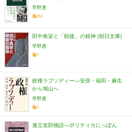
早野透
951
田中角栄と「戦後」の精神 (朝日文庫)
早野透
7
政権ラプソディー―安倍・福田・麻生
から鳩山へ
早野透
3
連立攻防物語―ポリティカにっぽん