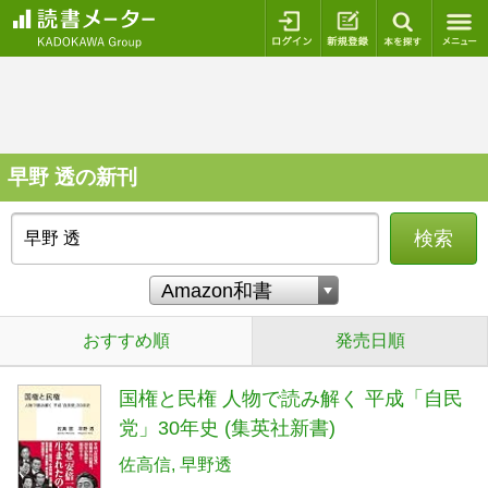
ログイン
新規登録
本を探
早野 透の新刊
検索
おすすめ順
発売日順
国権と民権 人物で読み解く 平成「自民
党」30年史 (集英社新書)
佐高信
早野透