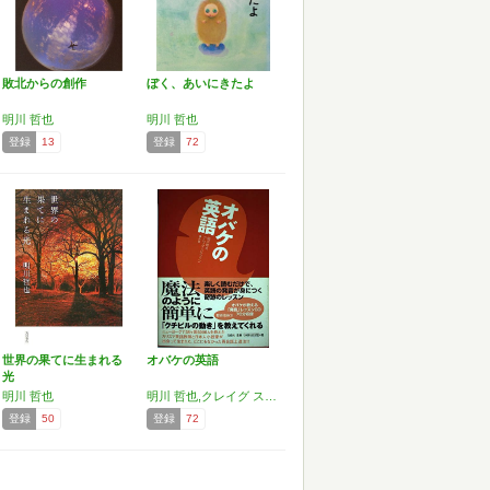
敗北からの創作
ぼく、あいにきたよ
明川 哲也
明川 哲也
登録
13
登録
72
世界の果てに生まれる
オバケの英語
光
明川 哲也
明川 哲也,クレイグ ステファン
登録
50
登録
72