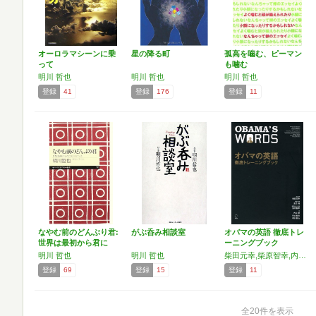
オーロラマシーンに乗
星の降る町
孤高を噛む、ピーマン
って
も噛む
明川 哲也
明川 哲也
明川 哲也
登録
41
登録
176
登録
11
なやむ前のどんぶり君:
がぶ呑み相談室
オバマの英語 徹底トレ
世界は最初から君に
ーニングブック
与…
明川 哲也
明川 哲也
柴田元幸,柴原智幸,内田樹,町山智浩,明川哲也
登録
69
登録
15
登録
11
全20件を表示