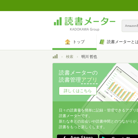
Amazo
トップ
読書メーターと
トップ
検索
明川 哲也
読書メーターの
読書管理
アプリ
詳しくはこちら
日々の読書量を簡単に記録・管理できるアプリ
読書メーターです。
新たな本との出会いや読書仲間とのつながりが
読書をもっと楽しくします。