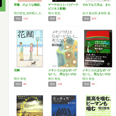
辞書、のような物語。
ゲーテのコトバ (ゲーテ
それでも三月は、また
ビジネス新書)
明川哲也,戌井昭人,大竹聡,タイム涼介,田内志文,西山繭子,波多野都,藤井青銅,古澤健,森山東
明川 哲也
谷川 俊太郎,多和田 葉子,重松 清,小川 洋子,川上 弘美,川上 未映子,いしい しんじ,J.D・マクラッチー,池澤 夏樹,角田 光代,古川 日出男,明川 哲也,バリー・ユアグロー,佐伯 一麦,阿部 和重,村上 龍,デイヴィッド・ピース
登録
134
登録
20
登録
824
花鯛
メキシコ人はなぜハゲ
メキシコ人はなぜハゲ
ないし、死なないのか
ないし、死なないのか
(…
明川 哲也
明川 哲也
明川 哲也
登録
98
登録
139
登録
58