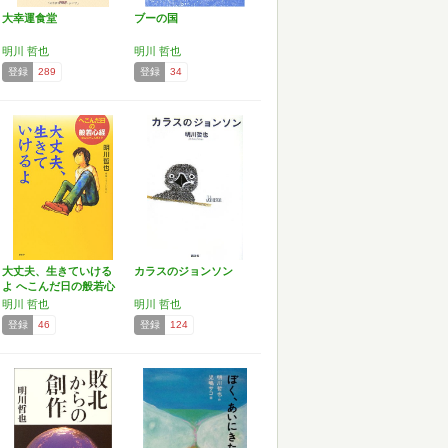
大幸運食堂
ブーの国
明川 哲也
明川 哲也
登録
289
登録
34
大丈夫、生きていける
カラスのジョンソン
よ へこんだ日の般若心
経…
明川 哲也
明川 哲也
登録
46
登録
124