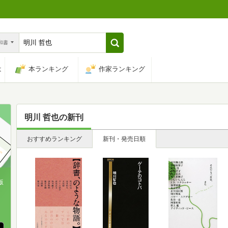
n和書
は
本ランキング
作家ランキング
明川 哲也
の新刊
おすすめランキング
新刊・発売日順
版
、