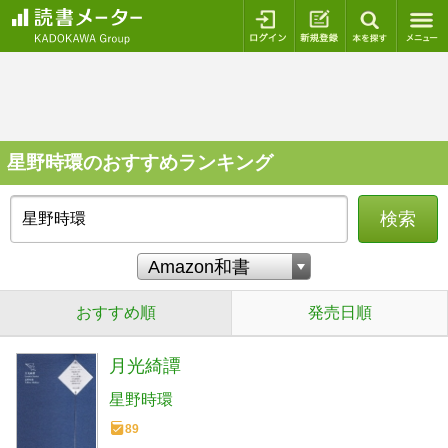
ログイン
新規登録
本を探
星野時環のおすすめランキング
検索
おすすめ順
発売日順
月光綺譚
星野時環
89