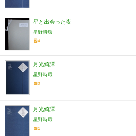
星と出会った夜
星野時環
4
月光綺譚
星野時環
3
月光綺譚
星野時環
1