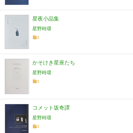
星夜小品集
星野時環
1
かそけき星座たち
星野時環
1
コメット坂奇譚
星野時環
1