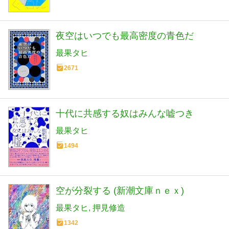
夜空はいつでも最高密度の青色だ
最果タヒ
2671
十代に共感する奴はみんな嘘つき
最果タヒ
1494
空が分裂する (新潮文庫ｎｅｘ)
最果タヒ
押見修造
1342