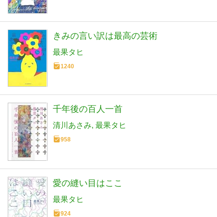
きみの言い訳は最高の芸術
最果タヒ
1240
千年後の百人一首
清川あさみ
最果タヒ
958
愛の縫い目はここ
最果タヒ
924