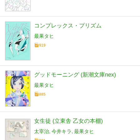
コンプレックス・プリズム
最果タヒ
919
グッドモーニング (新潮文庫nex)
最果タヒ
885
女生徒 (立東舎 乙女の本棚)
太宰治
今井キラ
最果タヒ