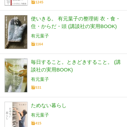
1245
使いきる。 有元葉子の整理術 衣・食・
住・からだ・頭 (講談社の実用BOOK)
有元葉子
1164
毎日すること。ときどきすること。 (講
談社の実用BOOK)
有元葉子
531
ためない暮らし
有元葉子
415