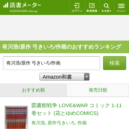
ログイン
新規登録
本を探
有川浩/原作 弓きいろ/作画のおすすめランキング
検索
おすすめ順
発売日順
図書館戦争 LOVE&WAR コミック 1-11
巻セット (花とゆめCOMICS)
有川浩
原作弓きいろ
作画