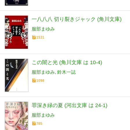
一八八八 切り裂きジャック (角川文庫)
服部まゆみ
1531
この闇と光 (角川文庫 は 10-4)
服部まゆみ
鈴木一誌
1098
罪深き緑の夏 (河出文庫 は 24-1)
服部まゆみ
785