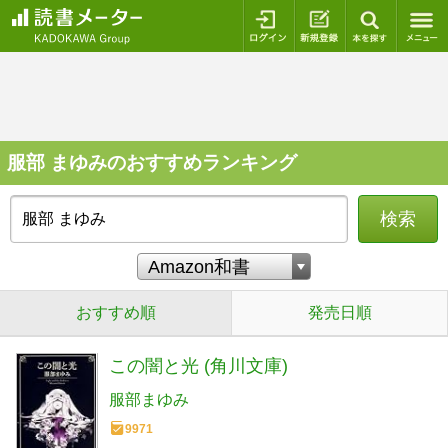
ログイン
新規登録
本を探
服部 まゆみのおすすめランキング
検索
おすすめ順
発売日順
この闇と光 (角川文庫)
服部まゆみ
9971