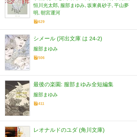
恒川光太郎
服部まゆみ
坂東眞砂子
平山夢
明
朝宮運河
629
シメール (河出文庫 は 24-2)
服部まゆみ
506
最後の楽園: 服部まゆみ全短編集
服部まゆみ
411
レオナルドのユダ (角川文庫)