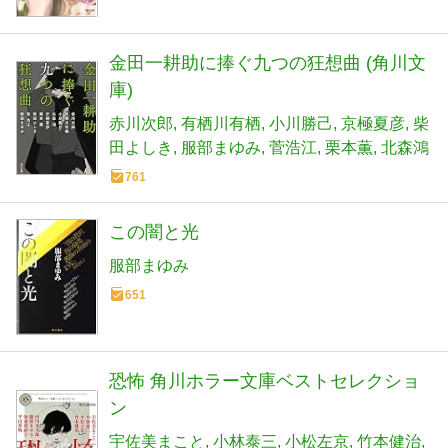
金田一耕助に捧ぐ九つの狂想曲 (角川文
庫)
赤川次郎
有栖川有栖
小川勝己
京極夏彦
柴
田よしき
服部まゆみ
菅浩江
栗本薫
北森鴻
761
この闇と光
服部まゆみ
651
恐怖 角川ホラー文庫ベストセレクショ
ン
宇佐美まこと
小林泰三
小松左京
竹本健治