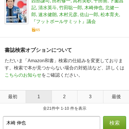
西部謙司
田村修一
高村美砂
千田善
下薗昌
記
清水英斗
竹田聡一郎
木崎伸也
北健一
郎
速水健朗
木村元彦
佐山一郎
松本育夫
『フットボールサミット』議会
65
書誌検索オプションについて
ただいま「Amazon和書」検索の仕組みを変更しておりま
す。検索で本が見つからない場合の対処法など、詳しくは
こちらのお知らせ
をご確認ください。
最初
1
2
3
最後
全21件中 1-10 件を表示
検索