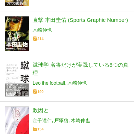
直撃 本田圭佑 (Sports Graphic Number)
木崎伸也
214
蹴球学 名将だけが実践している8つの真
理
Leo the football
木崎伸也
190
敗因と
金子達仁
戸塚啓
木崎伸也
154