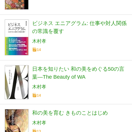
ビジネス エニアグラム: 仕事や対人関係
の常識を覆す
木村孝
14
日本を知りたい 和の美をめぐる50の言
葉―The Beauty of WA
木村孝
14
和の美を育む きものことはじめ
木村孝
13