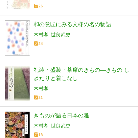
26
和の意匠にみる文様の名の物語
木村孝
世良武史
24
礼装・盛装・茶席のきもの―きもの し
きたりと着こなし
木村孝
21
きものが語る日本の雅
木村孝
世良武史
18