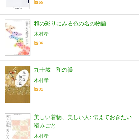
55
和の彩りにみる色の名の物語
木村孝
36
九十歳 和の躾
木村孝
31
美しい着物、美しい人: 伝えておきたい
嗜みごと
木村孝