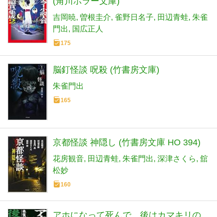
(角川ホラー文庫)
吉岡暁
曽根圭介
雀野日名子
田辺青蛙
朱雀
門出
国広正人
175
脳釘怪談 呪殺 (竹書房文庫)
朱雀門出
165
京都怪談 神隠し (竹書房文庫 HO 394)
花房観音
田辺青蛙
朱雀門出
深津さくら
舘
松妙
160
アホになって死んで、後はカマキリの