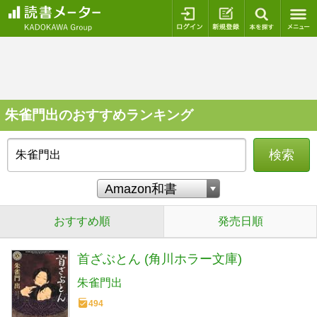
ログイン
新規登録
本を探
朱雀門出のおすすめランキング
検索
おすすめ順
発売日順
首ざぶとん (角川ホラー文庫)
朱雀門出
494