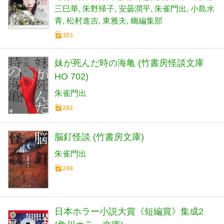
三巳華
朱野帰子
安曇潤平
朱雀門出
小島水
青
松村進吉
東雅夫
幽編集部
303
妹が死んだ時の海亀 (竹書房怪談文庫
HO 702)
朱雀門出
282
脳釘怪談 (竹書房文庫)
朱雀門出
249
日本ホラー小説大賞《短編賞》集成2