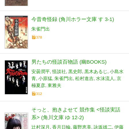
今昔奇怪録 (角川ホラー文庫 す 3-1)
朱雀門出
378
男たちの怪談百物語 (幽BOOKS)
安曇潤平
怪談社
黒史郎
黒木あるじ
小島水
青
小原猛
朱雀門出
松村進吉
水沫流人
京
極夏彦
東雅夫
312
そっと、抱きよせて 競作集 <怪談実話
系> (角川文庫 ゆ 12-2)
辻村深月
香月日輪
藤野恵美
詠坂雄二
伊藤