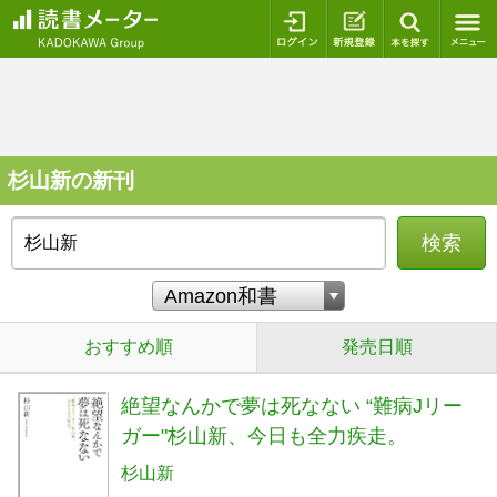
ログイン
新規登録
本を探
杉山新の新刊
検索
おすすめ順
発売日順
絶望なんかで夢は死なない “難病Jリー
ガー"杉山新、今日も全力疾走。
杉山新