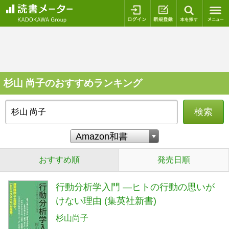
ログイン
新規登録
本を探
杉山 尚子のおすすめランキング
検索
おすすめ順
発売日順
行動分析学入門 ―ヒトの行動の思いが
けない理由 (集英社新書)
杉山尚子