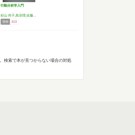
行動分析学入門
杉山 尚子,島宗理,佐藤方哉,リチャード・W. マロット,アリア・E・マロット
登録
313
す。検索で本が見つからない場合の対処