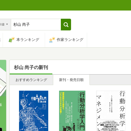
n和書
は
本ランキング
作家ランキング
杉山 尚子
の新刊
おすすめランキング
新刊・発売日順
版
、