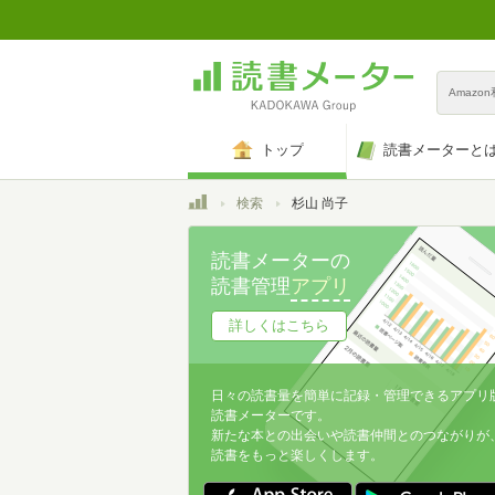
Amazo
トップ
読書メーターと
トップ
検索
杉山 尚子
読書メーターの
読書管理
アプリ
詳しくはこちら
日々の読書量を簡単に記録・管理できるアプリ
読書メーターです。
新たな本との出会いや読書仲間とのつながりが
読書をもっと楽しくします。