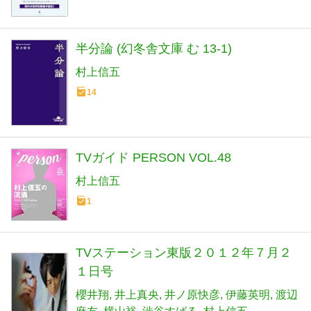
半分論 (幻冬舎文庫 む 13-1)
村上信五
14
TVガイド PERSON VOL.48
村上信五
1
TVステーション東版２０１２年７月２
１日号
櫻井翔
井上真央
井ノ原快彦
伊藤英明
渡辺