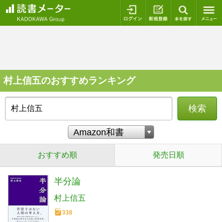
ログイン
新規登録
本を探
村上信五のおすすめランキング
検索
おすすめ順
発売日順
半分論
村上信五
338