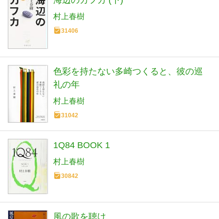
村上春樹
31406
色彩を持たない多崎つくると、彼の巡
礼の年
村上春樹
31042
1Q84 BOOK 1
村上春樹
30842
風の歌を聴け