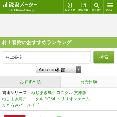
ログイン
新規登録
本を探
村上春樹のおすすめランキング
検索
おすすめ順
発売日順
関連シリーズ：
ねじまき鳥クロニクル 文庫版
ねじまき鳥クロニクル
1Q84
トリリオンゲーム
まどろみバーメイド