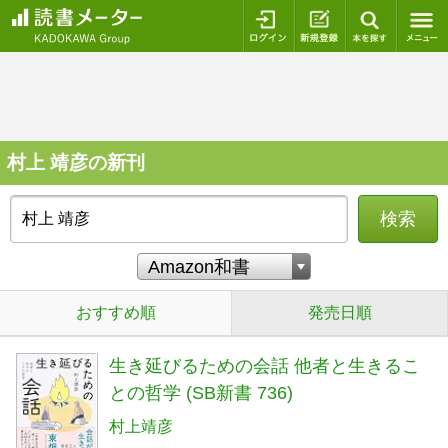
ログイン
新規登録
本を探
村上 靖彦の新刊
検索
おすすめ順
発売日順
生き延びるための会話 他者と生きるこ
との哲学 (SB新書 736)
村上靖彦