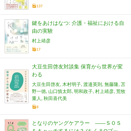
137
鍵をあけはなつ: 介護・福祉における自
由の実験
村上靖彦
17
大豆生田啓友対談集 保育から世界が変
わる
大豆生田啓友
木村明子
渡邉英則
無藤隆
苫
野一徳
山口慎太郎
明和政子
村上靖彦
荒牧
重人
秋田喜代美
8
となりのヤングケアラー ――ＳＯＳ