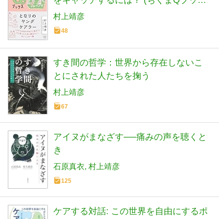
をキャッチするには？ (ちくまQブック
ス)
村上靖彦
48
すき間の哲学：世界から存在しないこ
とにされた人たちを掬う
村上靖彦
67
アイヌがまなざす──痛みの声を聴くと
き
石原真衣
村上靖彦
125
ケアする対話: この世界を自由にするポ