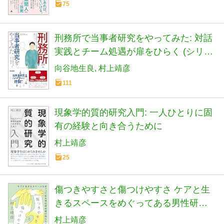
75
刑務所で当事者研究をやってみた: 対話
実践とチーム処遇が扉をひらく (シリー
ズ ケアをひらく)
向谷地生良
村上靖彦
111
現象学的質的研究入門: 一人ひとりに固
有の経験と向き合うために
村上靖彦
25
傷つきやすさと傷つけやすさ ケアと生
きるスペースをめぐってある男性研究
者が考えたこと
村上靖彦