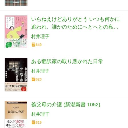
いらねえけどありがとう いつも何かに
追われ、誰かのためにへとへとの私た
ちが救われる技術
村井理子
649
ある翻訳家の取り憑かれた日常
村井理子
620
義父母の介護 (新潮新書 1052)
村井理子
615