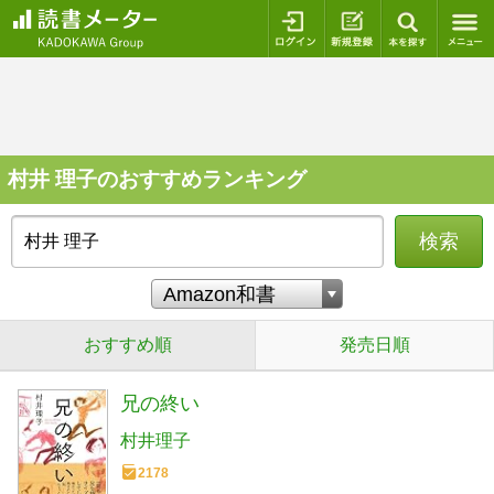
ログイン
新規登録
本を探
村井 理子のおすすめランキング
検索
おすすめ順
発売日順
兄の終い
村井理子
2178