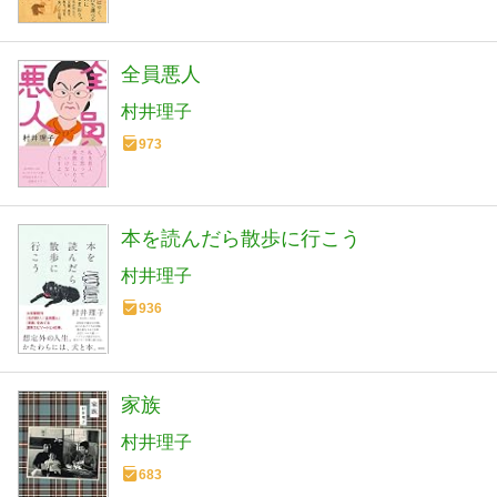
全員悪人
村井理子
973
本を読んだら散歩に行こう
村井理子
936
家族
村井理子
683