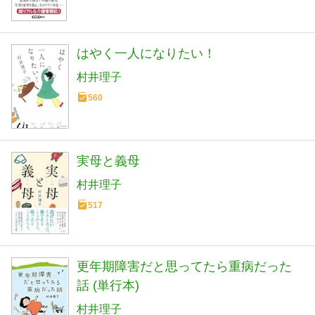
はやく一人になりたい！
村井理子
560
実母と義母
村井理子
517
更年期障害だと思ってたら重病だった
話 (単行本)
村井理子