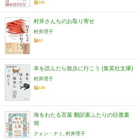
105
村井さんちのお取り寄せ
村井理子
63
本を読んだら散歩に行こう (集英社文庫)
村井理子
140
海をわたる言葉 翻訳家ふたりの往復書
簡
クォン・ナミ
村井理子