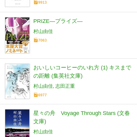
9913
PRIZE―プライズ―
村山由佳
7063
おいしいコーヒーのいれ方 (1) キスまで
の距離 (集英社文庫)
村山由佳
志田正重
6977
星々の舟 Voyage Through Stars (文春
文庫)
村山由佳