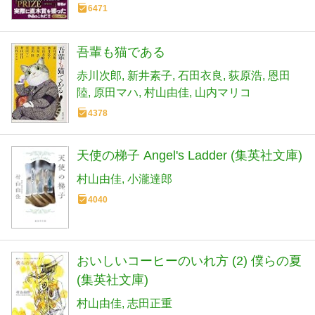
6471
吾輩も猫である
赤川次郎
新井素子
石田衣良
荻原浩
恩田
陸
原田マハ
村山由佳
山内マリコ
4378
天使の梯子 Angel's Ladder (集英社文庫)
村山由佳
小瀧達郎
4040
おいしいコーヒーのいれ方 (2) 僕らの夏
(集英社文庫)
村山由佳
志田正重