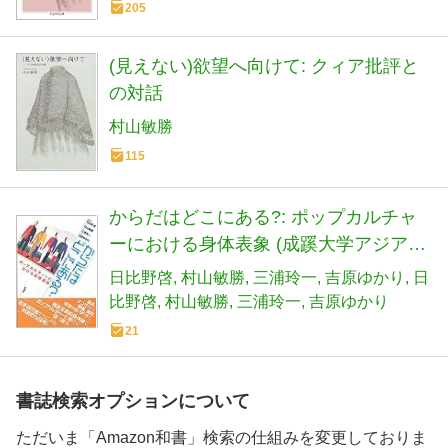
205
(見えない)欲望へ向けて: クィア批評と
の対話
村山敏勝
115
からだはどこにある?: ポップカルチャ
ーにおける身体表象 (成蹊大学アジア太
平洋研究センター叢書)
日比野啓
村山敏勝
三浦玲一
吉原ゆかり
日
比野啓
村山敏勝
三浦玲一
吉原ゆかり
21
書誌検索オプションについて
ただいま「Amazon和書」検索の仕組みを変更しておりま