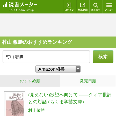
ログイン
新規登録
本を探
村山 敏勝のおすすめランキング
検索
おすすめ順
発売日順
(見えない)欲望へ向けて ――クィア批評
との対話 (ちくま学芸文庫)
村山敏勝