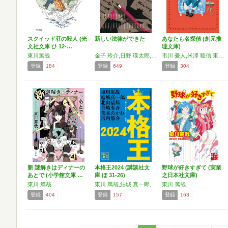
スクイッド荘の殺人 (光
新しい法律ができた
あなたも名探偵 (創元推
文社文庫 ひ 12-…
理文庫)
東川篤哉
金子 玲介,日野 瑛太郎,朱野 帰子,阿部 智里,真下 みこと,須藤 古都離,嶋戸 悠祐,多崎 礼,風森 章羽,名倉 編,真梨 幸子,東川 篤哉,霜月 流,矢樹 純,高田 崇史,潮谷 験,献鹿 狸太朗,高田 大介,大沼 紀子
市川 憂人,米澤 穂信,東川 篤哉,麻耶 雄嵩,法月 綸太郎
登録
184
登録
649
登録
304
新 謎解きはディナーの
本格王2024 (講談社文
野球が好きすぎて (実業
あとで (小学館文庫 …
庫 ほ 31-26)
之日本社文庫)
東川 篤哉
東川 篤哉,結城 真一郎,北山 猛邦,青崎 有吾,荒木 あかね,宮内 悠介
東川 篤哉
登録
404
登録
157
登録
163