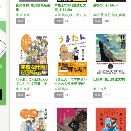
夜の喜劇: 東川篤哉短編
本格王2026 (講談社文
最後の一行 black
本
集
庫 ほ 31-28)
東川 篤哉
東川 篤哉,白川 尚史,笛吹 太郎,長岡 弘樹,鷲羽 巧,松樹 凛
市塔 承,歌野 晶午,麻耶 雄嵩,東川 篤哉
登録
173
登録
64
登録
208
版
、
じゃあ、これは殺人っ
うまたん ウマ探偵ル
仕掛島 (創元推理文庫)
てことで (文芸書・小
イスの大穴推理 (PHP…
説)
東川 篤哉
東川 篤哉
東川 篤哉
登録
422
登録
94
登録
377