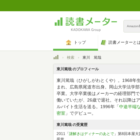
Amazo
トップ
読書メーターと
トップ
検索
東川 篤哉
東川篤哉 のプロフィール
東川篤哉（ひがしがわとくや）。1968年
まれ、広島県尾道市出身。岡山大学法学部
卒業。大学卒業後はメーカーの経理部門で
働いていたが、26歳で退社。それ以降は
ルバイト生活を送る。1996年「
中途半端
密室
」でデビュー。
東川篤哉 の受賞歴
2011「
謎解きはディナーのあとで
」第8回本屋大
受賞