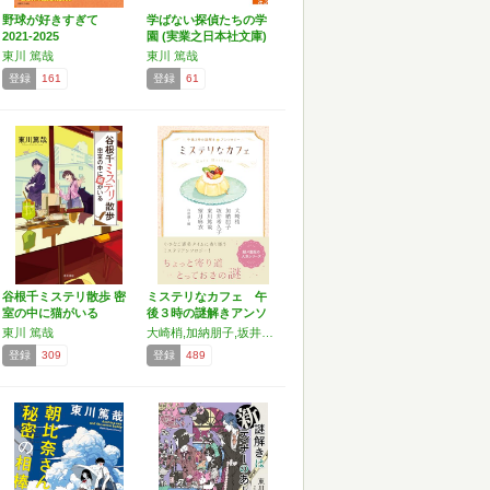
野球が好きすぎて
学ばない探偵たちの学
2021‐2025
園 (実業之日本社文庫)
東川 篤哉
東川 篤哉
登録
161
登録
61
谷根千ミステリ散歩 密
ミステリなカフェ 午
室の中に猫がいる
後３時の謎解きアンソ
ロジ…
東川 篤哉
大崎梢,加納朋子,坂井希久子,東川篤哉,望月麻衣
登録
309
登録
489