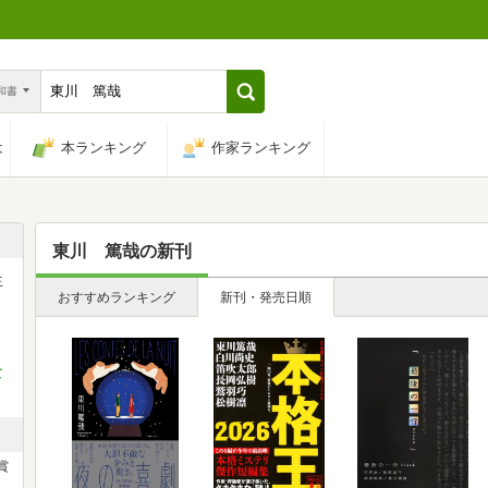
n和書
は
本ランキング
作家ランキング
東川 篤哉
の新刊
生
おすすめランキング
新刊・発売日順
ア
な
賞