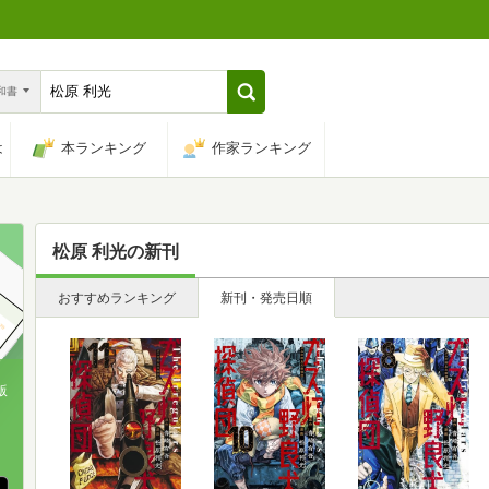
n和書
は
本ランキング
作家ランキング
松原 利光
の新刊
おすすめランキング
新刊・発売日順
版
、