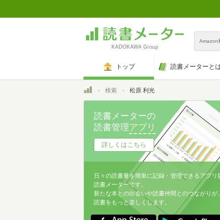
Amazo
トップ
読書メーターと
トップ
検索
松原 利光
読書メーターの
読書管理
アプリ
詳しくはこちら
日々の読書量を簡単に記録・管理できるアプリ
読書メーターです。
新たな本との出会いや読書仲間とのつながりが
読書をもっと楽しくします。