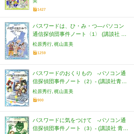
美
1427
パスワードは、ひ・み・つ―パソコン
通信探偵団事件ノート〈1〉 (講談社 青
い鳥文庫)
松原秀行
梶山直美
1259
パスワードのおくりもの -パソコン通
信探偵団事件ノート（2）- (講談社青い
鳥文庫)
松原秀行
梶山直美
900
パスワードに気をつけて -パソコン通
信探偵団事件ノート（3）- (講談社 青い