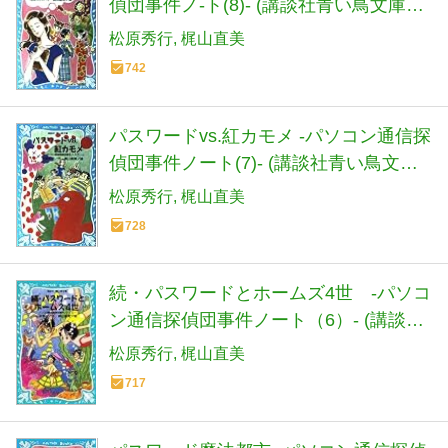
偵団事件ノ-ト(8)- (講談社青い鳥文庫
186-9 パソコン通信探偵団事件ノート
松原秀行
梶山直美
8)
742
パスワードvs.紅カモメ -パソコン通信探
偵団事件ノート(7)- (講談社青い鳥文庫
186-8 パソコン通信探偵団事件ノート
松原秀行
梶山直美
7)
728
続・パスワードとホームズ4世 -パソコ
ン通信探偵団事件ノート（6）- (講談社
青い鳥文庫)
松原秀行
梶山直美
717