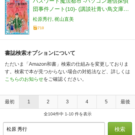
パスワード魔法都市 -パソコン通信探偵
団事件ノート(10)- (講談社青い鳥文庫
186-11 パソコン通信探偵団事件ノート
松原秀行
梶山直美
10)
710
書誌検索オプションについて
ただいま「Amazon和書」検索の仕組みを変更しておりま
す。検索で本が見つからない場合の対処法など、詳しくは
こちらのお知らせ
をご確認ください。
最初
1
2
3
4
5
最後
全104件中 1-10 件を表示
検索