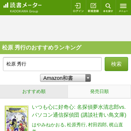
ログイン
新規登録
本を探
松原 秀行のおすすめランキング
検索
おすすめ順
発売日順
いつも心に好奇心: 名探偵夢水清志郎vs.
パソコン通信探偵団 (講談社青い鳥文庫)
はやみねかおる
松原秀行
村田四郎
梶山直