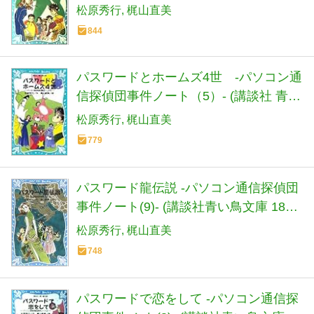
鳥文庫)
松原秀行
梶山直美
844
パスワードとホームズ4世 -パソコン通
信探偵団事件ノート（5）- (講談社 青い
鳥文庫)
松原秀行
梶山直美
779
パスワード龍伝説 -パソコン通信探偵団
事件ノート(9)- (講談社青い鳥文庫 186-
10 パソコン通信探偵団事件ノート 9)
松原秀行
梶山直美
748
パスワードで恋をして -パソコン通信探