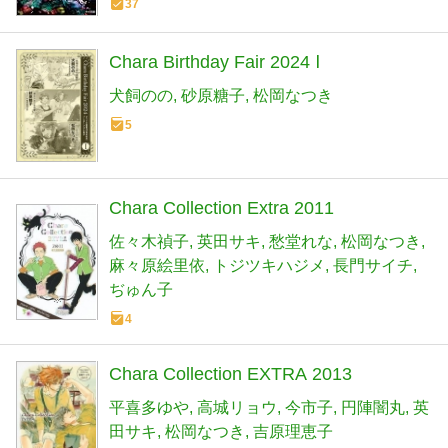
37
Chara Birthday Fair 2024 Ⅰ
犬飼のの
砂原糖子
松岡なつき
5
Chara Collection Extra 2011
佐々木禎子
英田サキ
愁堂れな
松岡なつき
麻々原絵里依
トジツキハジメ
長門サイチ
ぢゅん子
4
Chara Collection EXTRA 2013
平喜多ゆや
高城リョウ
今市子
円陣闇丸
英
田サキ
松岡なつき
吉原理恵子