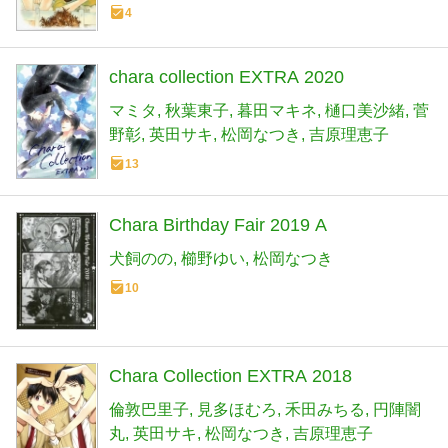
4
chara collection EXTRA 2020
マミタ
秋葉東子
暮田マキネ
樋口美沙緒
菅
野彰
英田サキ
松岡なつき
吉原理恵子
13
Chara Birthday Fair 2019 A
犬飼のの
櫛野ゆい
松岡なつき
10
Chara Collection EXTRA 2018
倫敦巴里子
見多ほむろ
禾田みちる
円陣闇
丸
英田サキ
松岡なつき
吉原理恵子