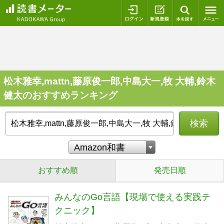
ログイン
新規登録
本を探
松木雅幸,mattn,藤原俊一郎,中島大一,牧 大輔,鈴木
健太のおすすめランキング
検索
おすすめ順
発売日順
みんなのGo言語【現場で使える実践テ
クニック】