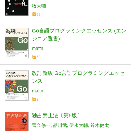
牧大輔
55
Go言語プログラミングエッセンス (エン
ジニア選書)
mattn
50
改訂新版 Go言語プログラミングエッセ
ンス
mattn
9
独占禁止法〔第5版〕
菅久修一
品川武
伊永大輔
鈴木健太