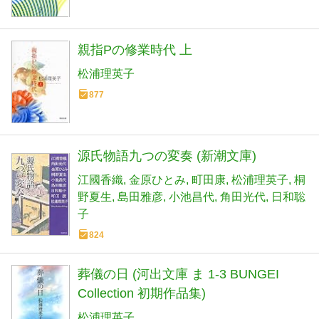
親指Pの修業時代 上
松浦理英子
877
源氏物語九つの変奏 (新潮文庫)
江國香織
金原ひとみ
町田康
松浦理英子
桐
野夏生
島田雅彦
小池昌代
角田光代
日和聡
子
824
葬儀の日 (河出文庫 ま 1-3 BUNGEI
Collection 初期作品集)
松浦理英子