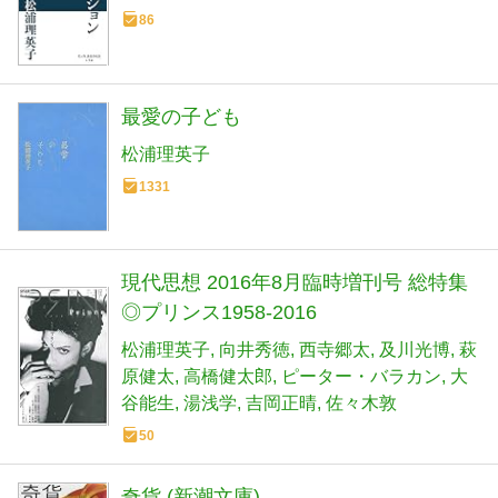
86
最愛の子ども
松浦理英子
1331
現代思想 2016年8月臨時増刊号 総特集
◎プリンス1958-2016
松浦理英子
向井秀徳
西寺郷太
及川光博
萩
原健太
高橋健太郎
ピーター・バラカン
大
谷能生
湯浅学
吉岡正晴
佐々木敦
50
奇貨 (新潮文庫)