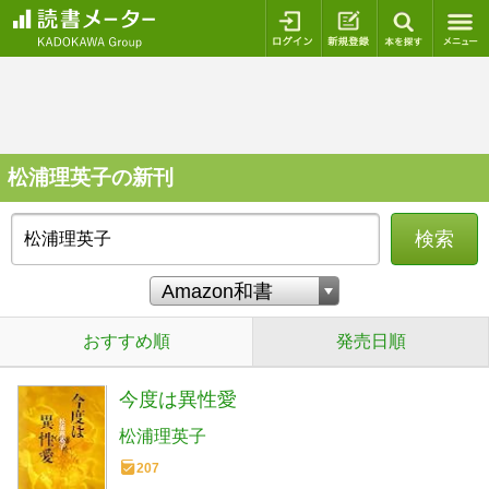
ログイン
新規登録
本を探
松浦理英子の新刊
検索
おすすめ順
発売日順
今度は異性愛
松浦理英子
207