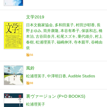
文学2019
日本文藝家協会
多和田葉子
村田沙耶香
長
野まゆみ
筒井康隆
本谷有希子
保坂和志
橋
本治
古谷田奈月
松尾スズキ
乗代雄介
村上
春樹
松浦理英子
福嶋伸洋
寺本親平
谷崎由
依
56
風鈴
松浦理英子
中澤明日香
Audible Studios
98
裏ヴァージョン (P+D BOOKS)
松浦理英子