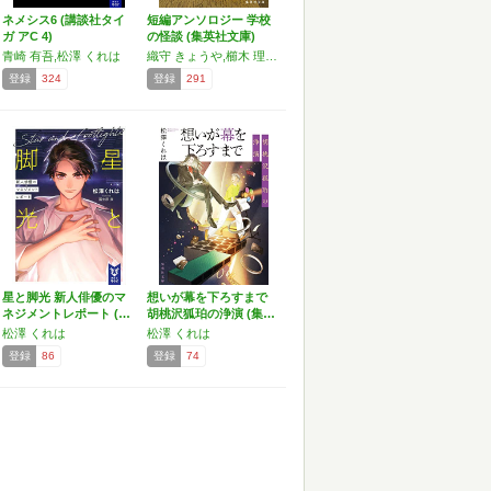
ネメシス6 (講談社タイ
短編アンソロジー 学校
ガ アC 4)
の怪談 (集英社文庫)
青崎 有吾,松澤 くれは
織守 きょうや,櫛木 理宇,清水 朔,瀬川 貴次,松澤 くれは,渡辺 優,集英社文庫編集部
登録
324
登録
291
星と脚光 新人俳優のマ
想いが幕を下ろすまで
ネジメントレポート (…
胡桃沢狐珀の浄演 (集…
松澤 くれは
松澤 くれは
登録
86
登録
74