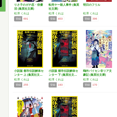
りさ子のガチ恋・俳優
転売ヤー殺人事件 (集英
明日のフリル
沼 (集英社文庫)
社文庫)
松澤 くれは
松澤 くれは
松澤 くれは
登録
691
登録
403
登録
396
小説版 都市伝説解体セ
小説版 都市伝説解体セ
鴎外パイセン非リア文
ンター 上 (集英社文…
ンター 下 (集英社文…
豪記 (集英社文庫)
松澤 くれは
松澤 くれは
松澤 くれは
登録
255
登録
193
登録
170