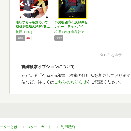
暗転するから煌めいて
小説版 都市伝説解体セ
胡桃沢狐珀の浄演 (集…
ンター ライトノベ
ル …
松澤 くれは
松澤くれは,集英社ゲームズ／『都市伝説解体センター』
登録
36
登録
0
全12件を表示
書誌検索オプションについて
ただいま「Amazon和書」検索の仕組みを変更しておりま
法など、詳しくは
こちらのお知らせ
をご確認ください。
ーターとは
スタートガイド
利用規約