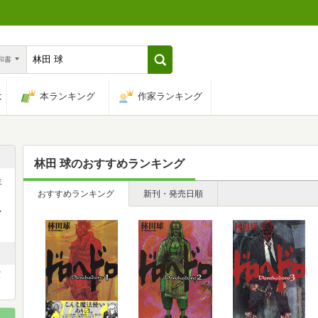
n和書
は
本ランキング
作家ランキング
林田 球
のおすすめランキング
年
おすすめランキング
新刊・発売日順
ァ
賞