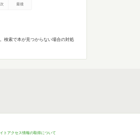
次
最後
す。検索で本が見つからない場合の対処
イトアクセス情報の取得について