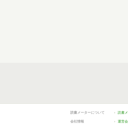
読書メーターについて
読書メ
会社情報
運営会