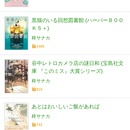
黒猫のいる回想図書館 (ハーパーＢＯＯ
ＫＳ＋)
柊サナカ
1486
谷中レトロカメラ店の謎日和 (宝島社文
庫 『このミス』大賞シリーズ)
柊サナカ
910
あとはおいしいご飯があれば
柊サナカ
742