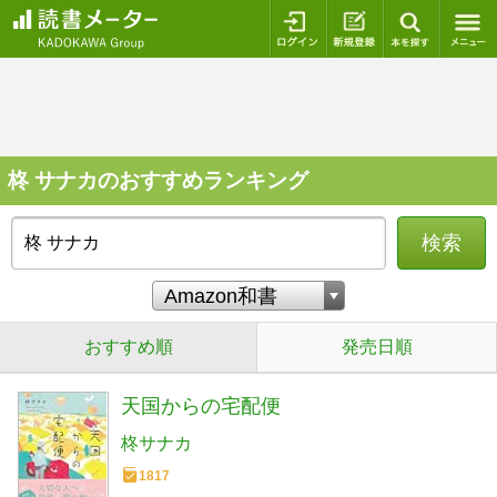
ログイン
新規登録
本を探
柊 サナカのおすすめランキング
検索
おすすめ順
発売日順
天国からの宅配便
柊サナカ
1817