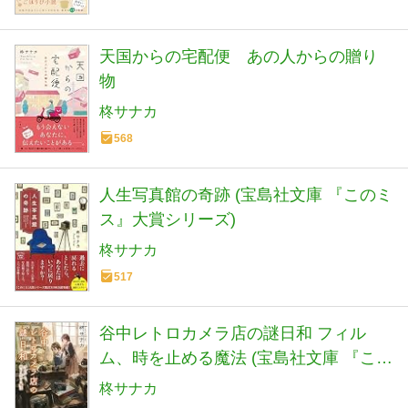
天国からの宅配便 あの人からの贈り
物
柊サナカ
568
人生写真館の奇跡 (宝島社文庫 『このミ
ス』大賞シリーズ)
柊サナカ
517
谷中レトロカメラ店の謎日和 フィル
ム、時を止める魔法 (宝島社文庫 『この
ミス』大賞シリーズ)
柊サナカ