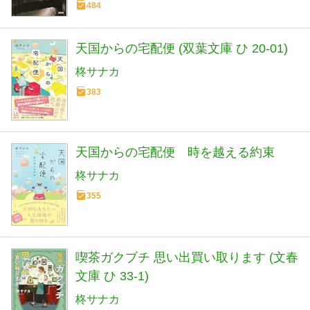
484
天国からの宅配便 (双葉文庫 ひ 20-01)
柊サナカ
383
天国からの宅配便 時を越える約束
柊サナカ
355
喫茶ガクブチ 思い出買い取ります (文春
文庫 ひ 33-1)
柊サナカ