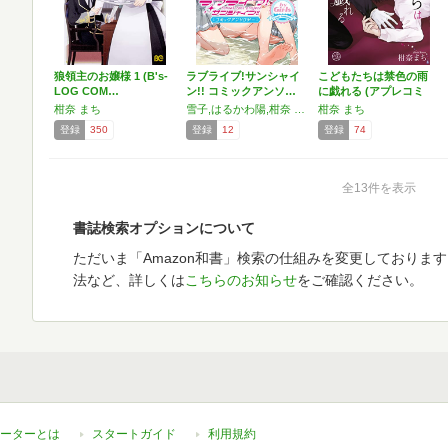
狼領主のお嬢様 1 (B's-
ラブライブ!サンシャイ
こどもたちは禁色の雨
LOG COM…
ン!! コミックアンソ…
に戯れる (アプレコミ
ッ…
柑奈 まち
雪子,はるかわ陽,柑奈 まち,ちゃげぴ,坂本 小夜,加々見 絵里,ひらく 椥,秋尾,van,はやせ れく,nui
柑奈 まち
登録
350
登録
12
登録
74
全13件を表示
書誌検索オプションについて
ただいま「Amazon和書」検索の仕組みを変更しておりま
法など、詳しくは
こちらのお知らせ
をご確認ください。
ーターとは
スタートガイド
利用規約