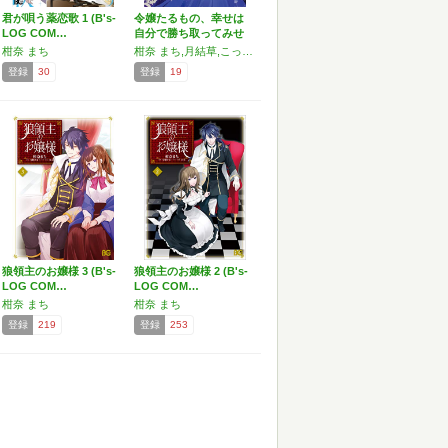
君が唄う薬恋歌 1 (B's-
令嬢たるもの、幸せは
LOG COM…
自分で勝ち取ってみせ
ます…
柑奈 まち
柑奈 まち,月結草,こっこ,夜渡 よる,黒渕 かしこ
登録
30
登録
19
狼領主のお嬢様 3 (B's-
狼領主のお嬢様 2 (B's-
LOG COM…
LOG COM…
柑奈 まち
柑奈 まち
登録
219
登録
253