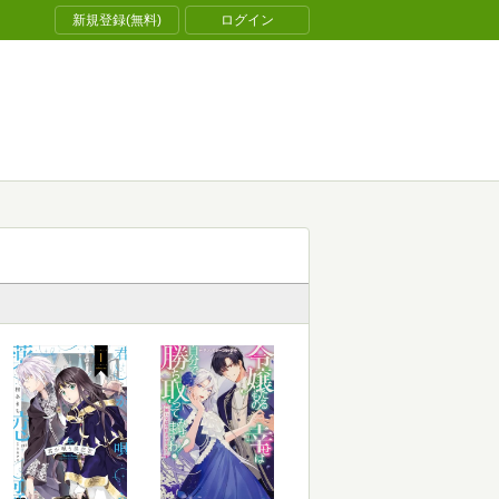
新規登録(無料)
ログイン