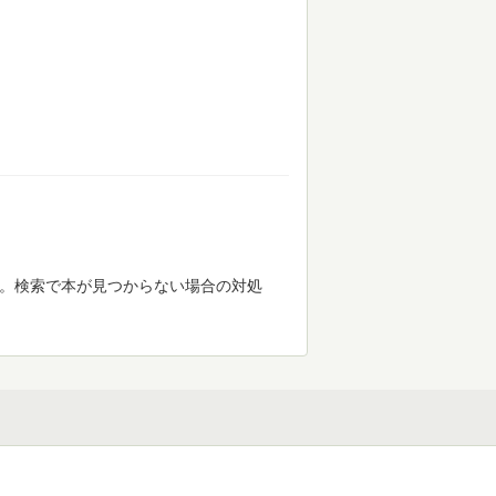
す。検索で本が見つからない場合の対処