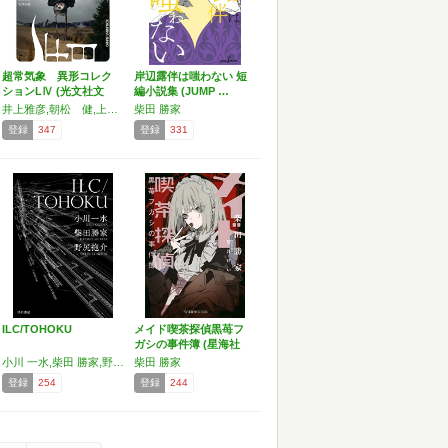
超常気象 異形コレク
岸辺露伴は嗤わない 短
ションLⅣ (光文社文
編小説集 (JUMP …
庫…
井上雅彦,朝松 健,上田早夕里,空木春宵,大島清昭,加門七海,黒木あるじ,坂入慎一,澤村伊智,篠たまき,柴田勝家,斜線堂有紀,田中啓文,平山夢明,宮澤伊織
柴田 勝家
登録
347
登録
331
ILC/TOHOKU
メイド喫茶探偵黒苺フ
ガシの事件簿 (星海社
F…
小川 一水,柴田 勝家,野尻 抱介
柴田 勝家
登録
254
登録
244