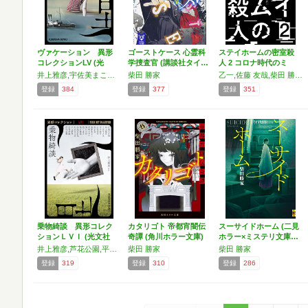
ヴァケーション 異形
ゴーストケース 心霊科
ステイホームの密室殺
コレクションLV (光
学捜査官 (講談社タイ…
人 2 コロナ時代のミ
文…
ス…
井上雅彦,宇佐美まこと,空木春宵,王谷 晶,最東対地,澤村伊智,篠たまき,柴田勝家,斜線堂有紀,田中哲弥,津久井五月,新名 智,平山夢明,牧野 修,芦花公園
柴田 勝家
乙一,佐藤 友哉,柴田 勝家,法月 綸太郎,日向 夏,渡辺 浩弐
登録
384
登録
377
登録
351
乗物綺談 異形コレク
カタリゴト 帝都宵闇伝
スーサイドホーム (二見
ションＬＶＩ (光文社
奇譚 (角川ホラー文庫)
ホラー×ミステリ文庫…
文…
井上雅彦,芦花公園,平山夢明,上田早夕里,澤村伊智,空木春宵,黒木あるじ,黒史郎,斜線堂有紀,柴田勝家,篠たまき,宮澤伊織,大島清昭,有栖川有栖,坂崎かおる,久永実木彦
柴田 勝家
柴田 勝家
登録
319
登録
310
登録
286