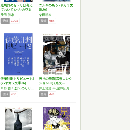
走馬灯のセトリは考え
ニルヤの島 (ハヤカワ文
ておいて (ハヤカワ文
庫JA)
庫…
柴田 勝家
柴田勝家
登録
1094
登録
964
伊藤計劃トリビュート2
狩りの季節(異形コレク
(ハヤカワ文庫JA)
ションLII) (光文…
草野 原々,ぼくのりりっくのぼうよみ,柴田 勝家,黒石 迩守,伏見 完,小川 哲
井上雅彦,平山夢明,真藤順丈,斜線堂有紀,井上雅彦,上田早夕里,空木春宵,王谷晶,久美沙織,黒木あるじ,澤村伊智,柴田勝家,清水朔,霜島ケイ,伴名練,牧野 修
登録
480
登録
444