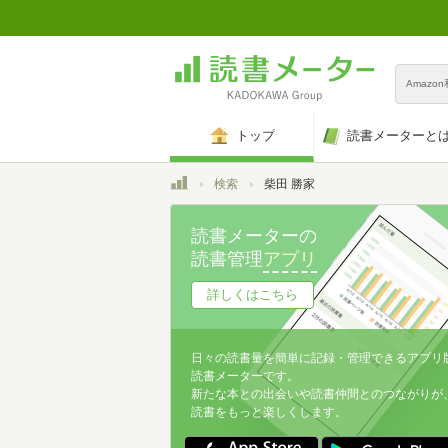
Amazo
トップ
読書メーターと
トップ
検索
柴田 勝家
読書メーターの
読書管理
アプリ
詳しくはこちら
日々の読書量を簡単に記録・管理できるアプリ
読書メーターです。
新たな本との出会いや読書仲間とのつながりが
読書をもっと楽しくします。