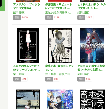
アメリカン・ブッダ (ハ
伊藤計劃トリビュート
ヒト夜の永い夢 (ハヤカ
ヤカワ文庫JA)
(ハヤカワ文庫 JA …
ワ文庫 JA シ 1…
柴田 勝家
王城夕紀,柴田勝家,仁木稔,長谷敏司,伴名練,藤井太洋,伏見完,吉上亮
柴田 勝家
登録
1409
登録
1128
登録
1087
ニルヤの島 (ハヤカワ
蠱惑の本 (異形コレクシ
クロニスタ 戦争人類学
SFシリーズ Jコレク…
ョンL)
者 (ハヤカワ文庫 J…
柴田 勝家
井上雅彦・監修,平山 夢明,真藤 順丈,三上 延,坂木 司,澤村 伊智,木犀 あこ,井上 雅彦,大崎 梢,斜線堂 有紀,柴田 勝家,朝松 健,宇佐美 まこと,倉阪 鬼一郎,北原 尚彦,間瀬 純子
柴田 勝家
登録
824
登録
606
登録
504