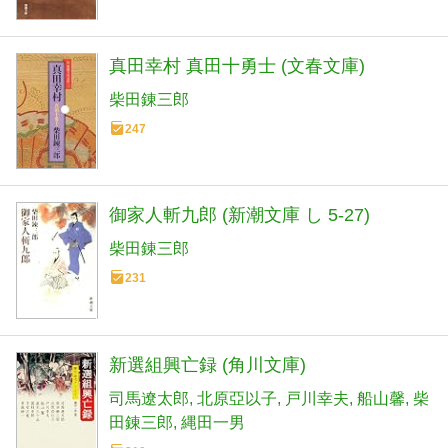
真田幸村 真田十勇士 (文春文庫)
柴田錬三郎
247
御家人斬九郎 (新潮文庫 し 5-27)
柴田錬三郎
231
新選組興亡録 (角川文庫)
司馬遼太郎
北原亞以子
戸川幸夫
船山馨
柴
田錬三郎
縄田一男