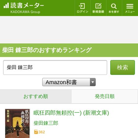
ログイン
新規登録
本を探
柴田 錬三郎のおすすめランキング
検索
おすすめ順
発売日順
眠狂四郎無頼控(一) (新潮文庫)
柴田錬三郎
362