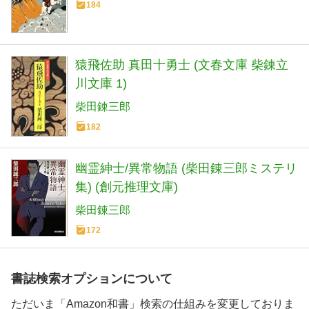
184
猿飛佐助 真田十勇士 (文春文庫 柴錬立
川文庫 1)
柴田錬三郎
182
幽霊紳士/異常物語 (柴田錬三郎ミステリ
集) (創元推理文庫)
柴田錬三郎
172
書誌検索オプションについて
ただいま「Amazon和書」検索の仕組みを変更しておりま