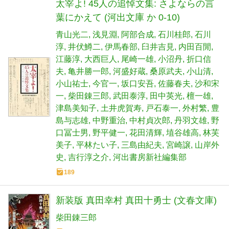
太宰よ! 45人の追悼文集: さよならの言
葉にかえて (河出文庫 か 0-10)
青山光二
浅見淵
阿部合成
石川桂郎
石川
淳
井伏鱒二
伊馬春部
臼井吉見
内田百閒
江藤淳
大西巨人
尾崎一雄
小沼丹
折口信
夫
亀井勝一郎
河盛好蔵
桑原武夫
小山清
小山祐士
今官一
坂口安吾
佐藤春夫
沙和宋
一
柴田錬三郎
武田泰淳
田中英光
檀一雄
津島美知子
土井虎賀寿
戸石泰一
外村繁
豊
島与志雄
中野重治
中村貞次郎
丹羽文雄
野
口冨士男
野平健一
花田清輝
埴谷雄高
林芙
美子
平林たい子
三島由紀夫
宮崎譲
山岸外
史
吉行淳之介
河出書房新社編集部
189
新装版 真田幸村 真田十勇士 (文春文庫)
柴田錬三郎