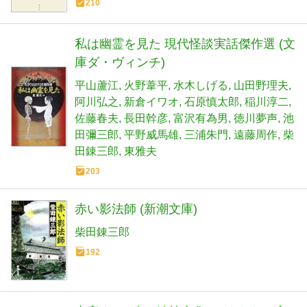
210
私は幽霊を見た 現代怪談実話傑作選 (文
庫ダ・ヴィンチ)
平山蘆江
火野葦平
水木しげる
山田野理夫
阿川弘之
新倉イワオ
石原慎太郎
稲川淳二
佐藤春夫
長田幹彦
富沢有為男
徳川夢声
池
田彌三郎
平野威馬雄
三浦朱門
遠藤周作
柴
田錬三郎
東雅夫
203
赤い影法師 (新潮文庫)
柴田錬三郎
192